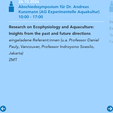
26.10.2026
Abschiedssymposium für Dr. Andreas
Kunzmann (AG Experimentelle Aquakultur)
10:00 - 17:00
S
Research on Ecophysiology and Aquaculture:
E
Insights from the past and future directions
T
eingeladene Referent:innen (u.a. Professor Daniel
F
Pauly, Vancouver, Professor Indroyono Soesilo,
Jakarta)
ZMT