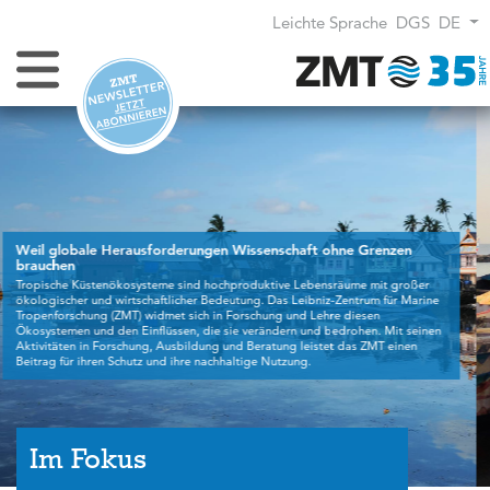
Leichte Sprache
DGS
DE
Navigation umschalten
n
Im Fokus