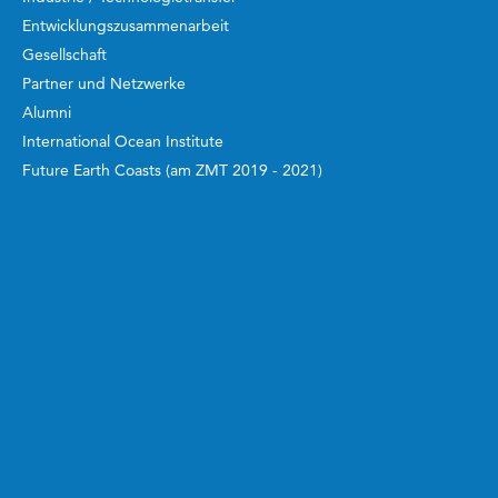
Entwicklungszusammenarbeit
Gesellschaft
Partner und Netzwerke
Alumni
International Ocean Institute
Future Earth Coasts (am ZMT 2019 - 2021)
Arbeiten und Studieren
ZMT Akademie
Bachelor und Master
Doktorand:innen
Postdoktorand:innen
Gastwissenschaftler:innen
Alumni
Auszeichnungen und Stipendien
Beruf und Familie
Berufsausbildung