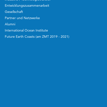
Entwicklungszusammenarbeit
Gesellschaft
Partner und Netzwerke
Alumni
International Ocean Institute
Future Earth Coasts (am ZMT 2019 - 2021)
Arbeiten und Studieren
ZMT Akademie
Bachelor und Master
Doktorand:innen
Postdoktorand:innen
Gastwissenschaftler:innen
Alumni
Auszeichnungen und Stipendien
Beruf und Familie
Berufsausbildung