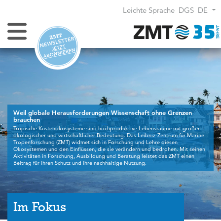
Leichte Sprache
DGS
DE
Navigation umschalten
nzen
t großer
für Marine
Mit seinen
 einen
Im Fokus