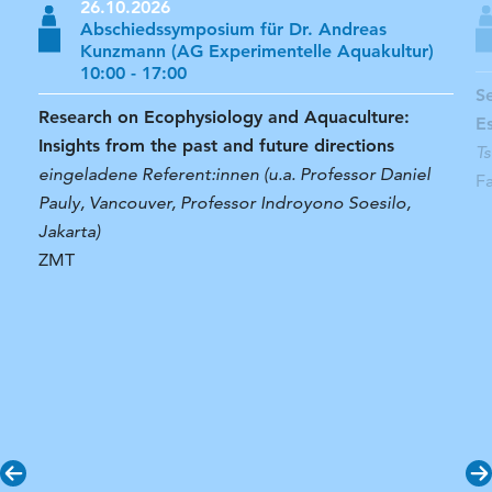
26.10.2026
Abschiedssymposium für Dr. Andreas
Kunzmann (AG Experimentelle Aquakultur)
10:00 - 17:00
S
Research on Ecophysiology and Aquaculture:
E
Insights from the past and future directions
T
eingeladene Referent:innen (u.a. Professor Daniel
F
Pauly, Vancouver, Professor Indroyono Soesilo,
Jakarta)
ZMT