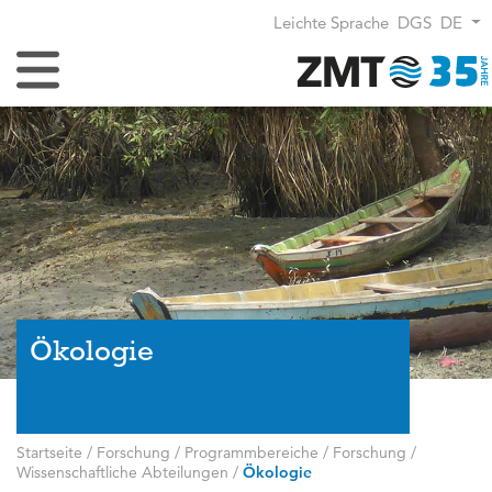
Leichte Sprache
DGS
DE
Navigation umschalten
Ökologie
Startseite
/
Forschung
/
Programmbereiche
/
Forschung
/
Wissenschaftliche Abteilungen
/
Ökologie