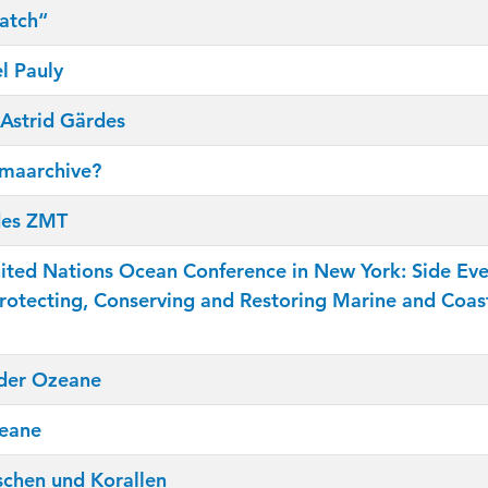
atch“
l Pauly
 Astrid Gärdes
imaarchive?
des ZMT
ited Nations Ocean Conference in New York: Side E
rotecting, Conserving and Restoring Marine and Coas
 der Ozeane
zeane
rschen und Korallen