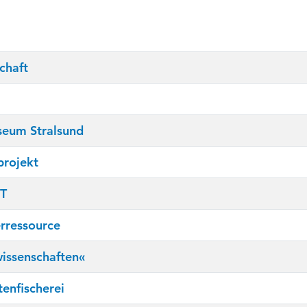
chaft
useum Stralsund
projekt
MT
rressource
issenschaften«
tenfischerei