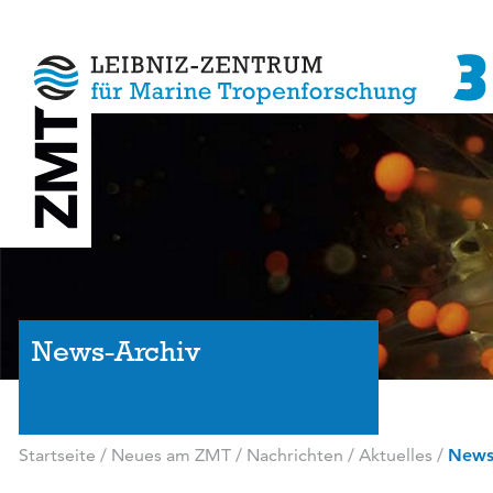
News-Archiv
Startseite
/
Neues am ZMT
/
Nachrichten / Aktuelles
/
News