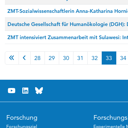
ZMT-Sozialwissenschaftlerin Anna-Katharina Horni
Deutsche Gesellschaft für Humanökologie (DGH): D
ZMT intensiviert Zusammenarbeit mit Sulawesi: In
28
29
30
31
32
33
34
Forschung
Forschungsi
Forschungsziel
Experimentelle 