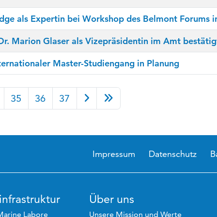
dge als Expertin bei Workshop des Belmont Forums in
r. Marion Glaser als Vizepräsidentin im Amt bestätig
ternationaler Master-Studiengang in Planung
35
36
37
Impressum
Datenschutz
B
nfrastruktur
Über uns
Marine Labore
Unsere Mission und Werte