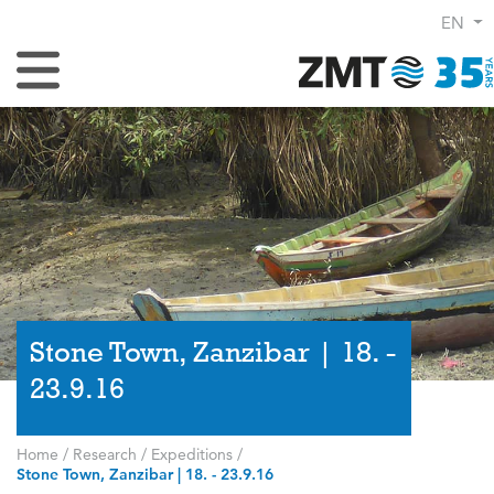
EN
Toggle Navigation
Stone Town, Zanzibar | 18. -
23.9.16
Home
/
Research
/
Expeditions
/
Stone Town, Zanzibar | 18. - 23.9.16