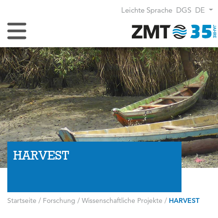
Leichte Sprache
DGS
DE
Navigation umschalten
HARVEST
Startseite
/
Forschung
/
Wissenschaftliche Projekte
/
HARVEST