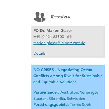
Kontakte
PD Dr. Marion Glaser
+49 (0)421 23800 - 66
marion.glaser@leibniz-zmt.de
Details
NO CRISES - Negotiating Ocean
Conflicts among Rivals for Sustainable
and Equitable Solutions
Partnerländer:
Australien, Vereinigte
Staaten, Südafrika, Schweden
Forschungsgebiete:
Torres-Strait-