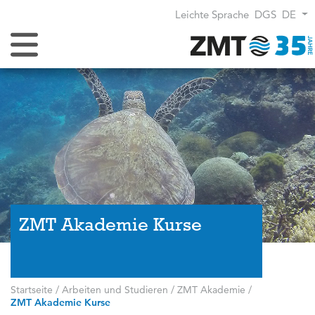
Leichte Sprache
DGS
DE
Navigation umschalten
ZMT Akademie Kurse
Startseite
/
Arbeiten und Studieren
/
ZMT Akademie
/
ZMT Akademie Kurse