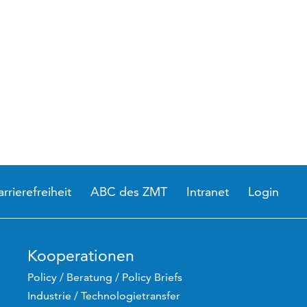
arrierefreiheit
ABC des ZMT
Intranet
Login
Kooperationen
Policy / Beratung / Policy Briefs
Industrie / Technologietransfer