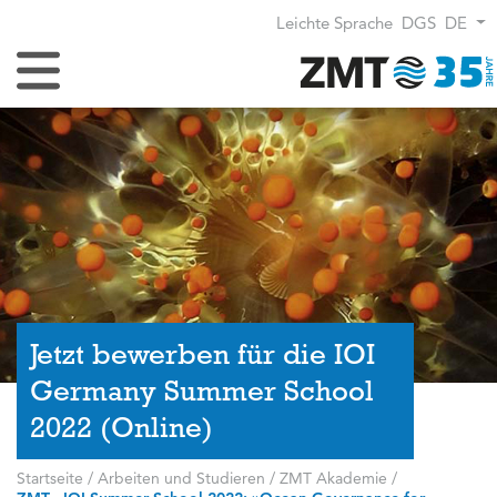
Leichte Sprache
DGS
DE
Navigation umschalten
Jetzt bewerben für die IOI
Germany Summer School
2022 (Online)
Startseite
/
Arbeiten und Studieren
/
ZMT Akademie
/