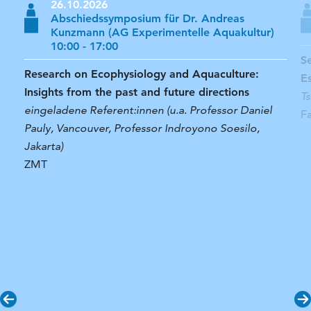
26.10.2026
Abschiedssymposium für Dr. Andreas
Kunzmann (AG Experimentelle Aquakultur)
10:00 - 17:00
S
Research on Ecophysiology and Aquaculture:
E
Insights from the past and future directions
T
eingeladene Referent:innen (u.a. Professor Daniel
F
Pauly, Vancouver, Professor Indroyono Soesilo,
Jakarta)
ZMT