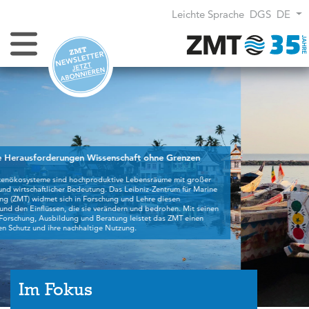
Leichte Sprache
DGS
DE
Navigation umschalten
Im Fokus