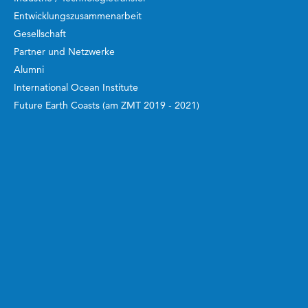
Entwicklungszusammenarbeit
Gesellschaft
Partner und Netzwerke
Alumni
International Ocean Institute
Future Earth Coasts (am ZMT 2019 - 2021)
Arbeiten und Studieren
ZMT Akademie
Bachelor und Master
Doktorand:innen
Postdoktorand:innen
Gastwissenschaftler:innen
Alumni
Auszeichnungen und Stipendien
Beruf und Familie
Berufsausbildung