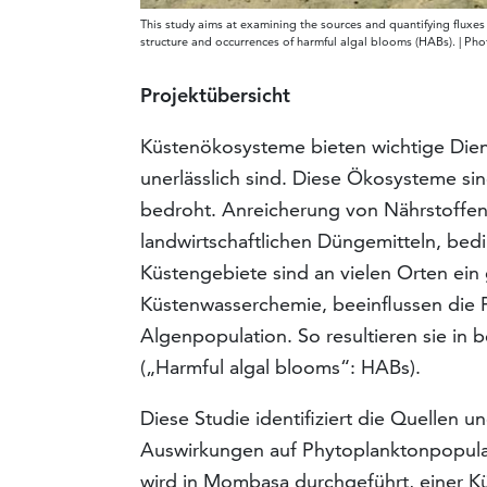
This study aims at examining the sources and quantifying fluxes
structure and occurrences of harmful algal blooms (HABs). | P
Projektübersicht
Küstenökosysteme bieten wichtige Dien
unerlässlich sind. Diese Ökosysteme si
bedroht. Anreicherung von Nährstoffen
landwirtschaftlichen Düngemitteln, be
Küstengebiete sind an vielen Orten ein
Küstenwasserchemie, beeinflussen die 
Algenpopulation. So resultieren sie in
(„Harmful algal blooms“: HABs).
Diese Studie identifiziert die Quellen u
Auswirkungen auf Phytoplanktonpopula
wird in Mombasa durchgeführt, einer K