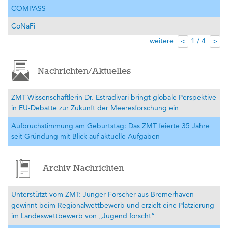
COMPASS
CoNaFi
weitere
1 / 4
<
>
Nachrichten/Aktuelles
ZMT-Wissenschaftlerin Dr. Estradivari bringt globale Perspektive
in EU-Debatte zur Zukunft der Meeresforschung ein
Aufbruchstimmung am Geburtstag: Das ZMT feierte 35 Jahre
seit Gründung mit Blick auf aktuelle Aufgaben
Archiv Nachrichten
Unterstützt vom ZMT: Junger Forscher aus Bremerhaven
gewinnt beim Regionalwettbewerb und erzielt eine Platzierung
im Landeswettbewerb von „Jugend forscht“