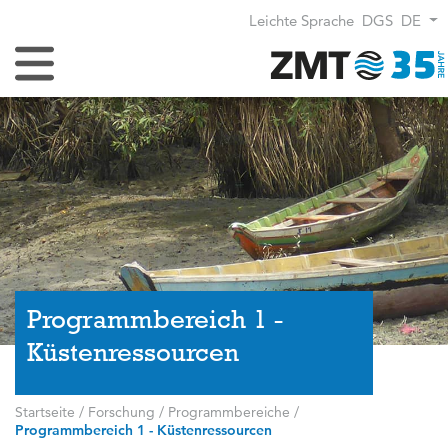
Leichte Sprache
DGS
DE
Navigation umschalten
Programmbereich 1 -
Küstenressourcen
Startseite
/
Forschung
/
Programmbereiche
/
Programmbereich 1 - Küstenressourcen