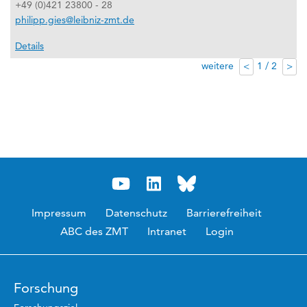
+49 (0)421 23800 - 28
philipp.gies@leibniz-zmt.de
Details
weitere
1 / 2
<
>
Impressum
Datenschutz
Barrierefreiheit
ABC des ZMT
Intranet
Login
Forschung