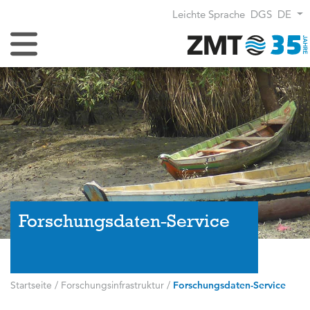
Leichte Sprache
DGS
DE
Navigation umschalten
Forschungsdaten-Service
Startseite
/
Forschungsinfrastruktur
/
Forschungsdaten-Service