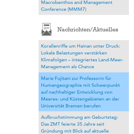
Macrobenthos and Management
Conference (MMM7)
Nachrichten/Aktuelles
Korallenriffe um Hainan unter Druck:
Lokale Belastungen verstärken
Klimafolgen – integriertes Land-Meer-
Management als Chance
Marie Fujitani zur Professorin für
Humangeographie mit Schwerpunkt
auf nachhaltiger Entwicklung von
Meeres- und Küstengebieten an der
Universität Bremen berufen
Aufbruchstimmung am Geburtstag:
Das ZMT feierte 35 Jahre seit
Gründung mit Blick auf aktuelle