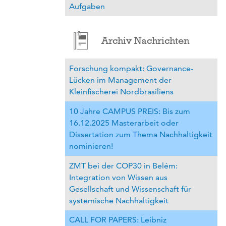
Aufgaben
Archiv Nachrichten
Forschung kompakt: Governance-
Lücken im Management der
Kleinfischerei Nordbrasiliens
10 Jahre CAMPUS PREIS: Bis zum
16.12.2025 Masterarbeit oder
Dissertation zum Thema Nachhaltigkeit
nominieren!
ZMT bei der COP30 in Belém:
Integration von Wissen aus
Gesellschaft und Wissenschaft für
systemische Nachhaltigkeit
CALL FOR PAPERS: Leibniz