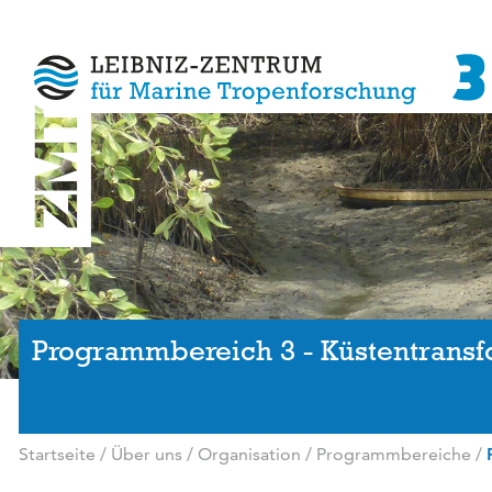
Programmbereich 3 - Küstentransf
Startseite
/
Über uns
/
Organisation
/
Programmbereiche
/