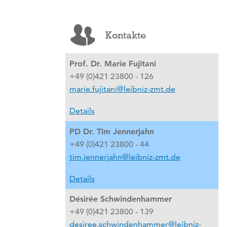
Kontakte
Prof. Dr. Marie Fujitani
+49 (0)421 23800 - 126
marie.fujitani@leibniz-zmt.de
Details
PD Dr. Tim Jennerjahn
+49 (0)421 23800 - 44
tim.jennerjahn@leibniz-zmt.de
Details
Désirée Schwindenhammer
+49 (0)421 23800 - 139
desiree.schwindenhammer@leibniz-