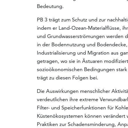
Bedeutung.
PB 3 trägt zum Schutz und zur nachhal
indem er Land-Ozean-Materialflüsse, ihr
und Grund­wasserströmungen werden di
in der Boden­nutzung und Bodendecke,
Industrialisierung und Migration aus g
getragen, wo sie in Ästuaren modifizie
sozioökonomischen Bedingungen stark b
trägt zu diesen Folgen bei.
Die Auswirkungen menschlicher Aktivit
ver­deutlichen ihre extreme Verwundba
Filter- und Speicherfunktionen für Koh
Küstenökosyste­men können verändert w
Praktiken zur Schadens­minderung, A