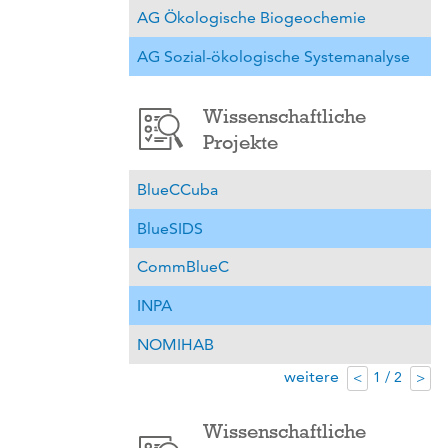
AG Ökologische Biogeochemie
AG Sozial-ökologische Systemanalyse
Wissenschaftliche
Projekte
BlueCCuba
BlueSIDS
CommBlueC
INPA
NOMIHAB
weitere
1 / 2
<
>
Wissenschaftliche