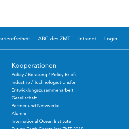
arrierefreiheit
ABC des ZMT
Intranet
Login
Kooperationen
Policy / Beratung / Policy Briefs
Industrie / Technologietransfer
Entwicklungszusammenarbeit
Gesellschaft
Partner und Netzwerke
Alumni
International Ocean Institute
Future Earth Coasts (am ZMT 2019 -