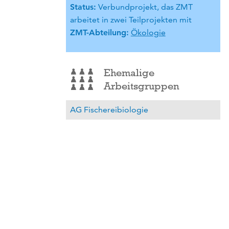
Status:
Verbundprojekt, das ZMT
arbeitet in zwei Teilprojekten mit
ZMT-Abteilung:
Ökologie
Ehemalige
Arbeitsgruppen
AG Fischereibiologie