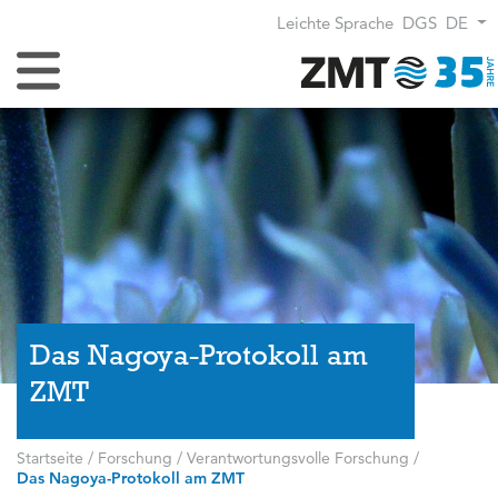
Leichte Sprache
DGS
DE
Navigation umschalten
Das Nagoya-Protokoll am
ZMT
Startseite
/
Forschung
/
Verantwortungsvolle Forschung
/
Das Nagoya-Protokoll am ZMT