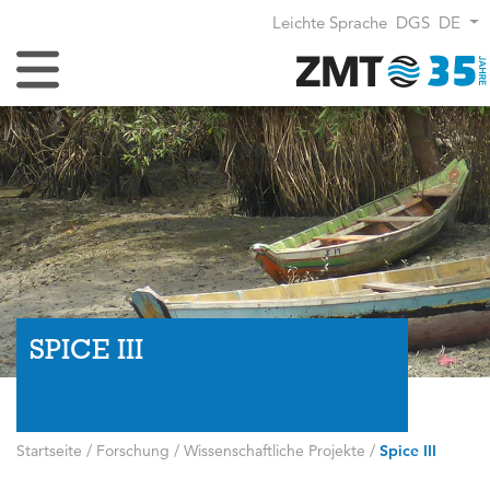
Leichte Sprache
DGS
DE
Navigation umschalten
SPICE III
Startseite
/
Forschung
/
Wissenschaftliche Projekte
/
Spice III