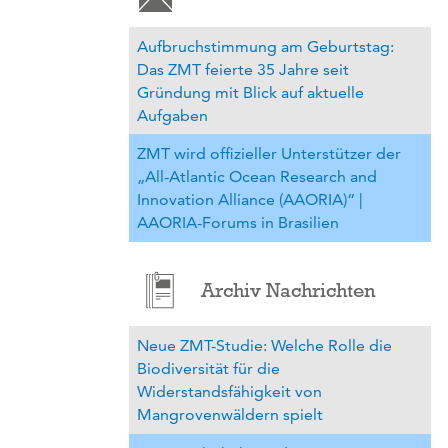
Aufbruchstimmung am Geburtstag:
Das ZMT feierte 35 Jahre seit
Gründung mit Blick auf aktuelle
Aufgaben
ZMT wird offizieller Unterstützer der
„All-Atlantic Ocean Research and
Innovation Alliance (AAORIA)“ |
AAORIA-Forums in Brasilien
Archiv Nachrichten
Neue ZMT-Studie: Welche Rolle die
Biodiversität für die
Widerstandsfähigkeit von
Mangrovenwäldern spielt