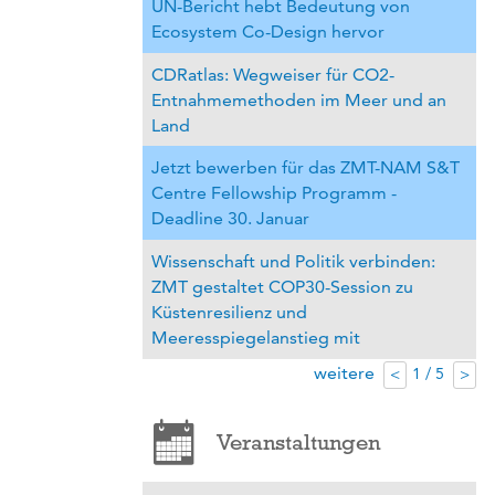
UN-Bericht hebt Bedeutung von
Ecosystem Co-Design hervor
CDRatlas: Wegweiser für CO2-
Entnahmemethoden im Meer und an
Land
Jetzt bewerben für das ZMT-NAM S&T
Centre Fellowship Programm -
Deadline 30. Januar
Wissenschaft und Politik verbinden:
ZMT gestaltet COP30-Session zu
Küstenresilienz und
Meeresspiegelanstieg mit
weitere
1 / 5
<
>
Veranstaltungen