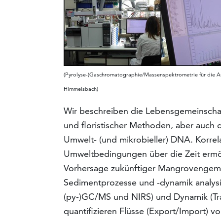
(Pyrolyse-)Gaschromatographie/Massenspektrometrie für die An
Himmelsbach)
Wir beschreiben die Lebensgemeinschaft
und floristischer Methoden, aber auc
Umwelt- (und mikrobieller) DNA. Korre
Umweltbedingungen über die Zeit ermö
Vorhersage zukünftiger Mangrovengeme
Sedimentprozesse und -dynamik analysi
(py-)GC/MS und NIRS) und Dynamik (Tra
quantifizieren Flüsse (Export/Import) 