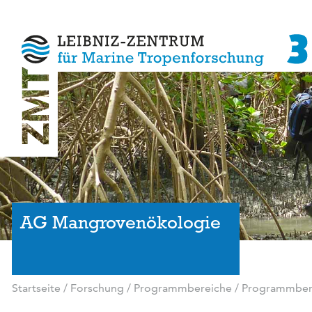
AG Mangrovenökologie
Startseite
/
Forschung
/
Programmbereiche
/
Programmbere