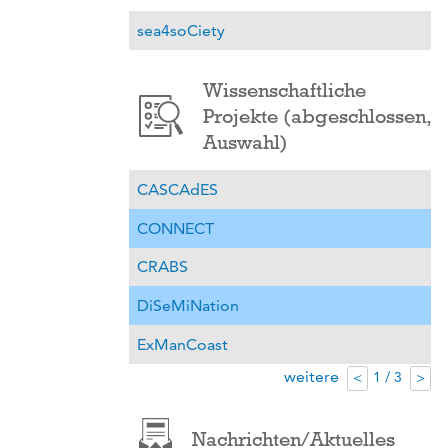
sea4soCiety
Wissenschaftliche
Projekte (abgeschlossen,
Auswahl)
CASCAdES
CONNECT
CRABS
DiSeMiNation
ExManCoast
weitere
1 / 3
<
>
Nachrichten/Aktuelles