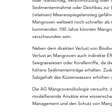
oder -kahlschlag, Verschmutzung oder
Sedimententnahme oder Deichbau zur L
(relativen) Meeresspiegelanstieg gefährd
Mangroven weltweit noch schneller als 
kommenden 100 Jahre könnten Mangrov
verschwunden sein.
Neben dem direkten Verlust von Biodiv
Verlust an Mangroven auch indirekte Ef
Seegraswiesen oder Korallenriffe, da d
höhere Sedimenteinträge erhalten. Zu
Salzgehalt des Küstenwassers erhöhen u
Die AG Mangrovenökologie versucht, d
modellierende Ansätze eine wissenschaft
Management und den Schutz von Mangro