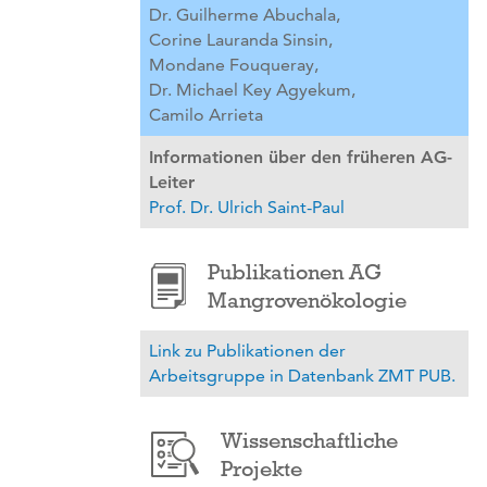
Dr. Guilherme Abuchala,
Corine Lauranda Sinsin,
Mondane Fouqueray,
Dr. Michael Key Agyekum,
Camilo Arrieta
Informationen über den früheren AG-
Leiter
Prof. Dr. Ulrich Saint-Paul
Publikationen AG
Mangrovenökologie
Link zu Publikationen der
Arbeitsgruppe in Datenbank ZMT PUB.
Wissenschaftliche
Projekte