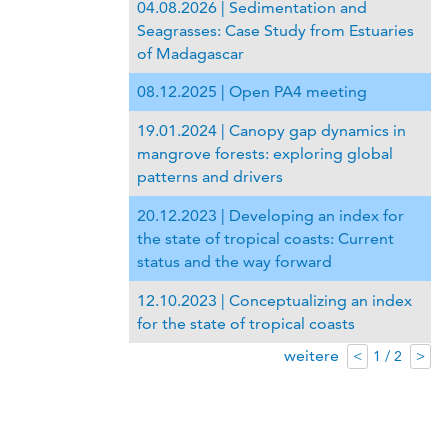
04.08.2026 | Sedimentation and
Seagrasses: Case Study from Estuaries
of Madagascar
08.12.2025 | Open PA4 meeting
19.01.2024 | Canopy gap dynamics in
mangrove forests: exploring global
patterns and drivers
20.12.2023 | Developing an index for
the state of tropical coasts: Current
status and the way forward
12.10.2023 | Conceptualizing an index
for the state of tropical coasts
weitere
1 / 2
<
>