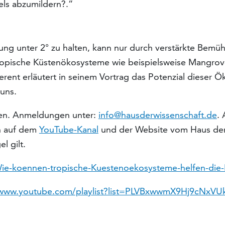
ls abzumildern?.“
ng unter 2° zu halten, kann nur durch verstärkte Bemü
ropische Küstenökosysteme wie beispielsweise Mangrove
nt erläutert in seinem Vortrag das Potenzial dieser Ök
uns.
nden. Anmeldungen unter:
info@hausderwissenschaft.de
. 
ah auf dem
YouTube-Kanal
und der Website vom Haus der 
l gilt.
Wie-koennen-tropische-Kuestenoekosysteme-helfen-die-
/www.youtube.com/playlist?list=PLVBxwwmX9Hj9cNxVU