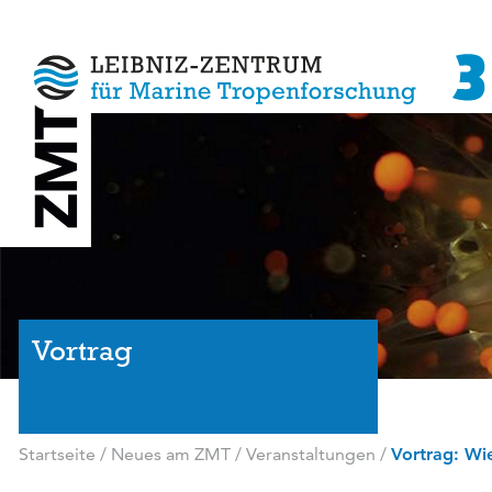
Vortrag
Startseite
/
Neues am ZMT
/
Veranstaltungen
/
Vortrag: Wi