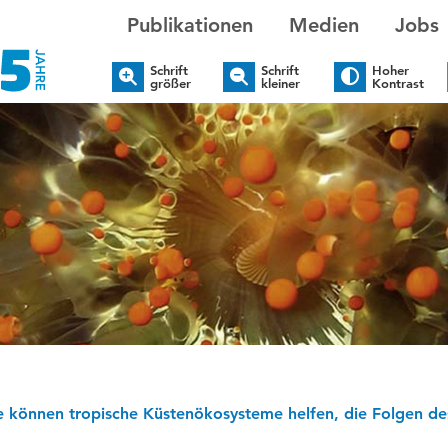
Publikationen
Medien
Jobs
Schrift
Schrift
Hoher
größer
kleiner
Kontrast
e können tropische Küstenökosysteme helfen, die Folgen d