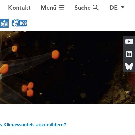
Navigation umschalten
Kontakt
Menü
Suche
DE
es Klimawandels abzumildern?