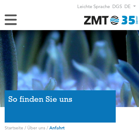
Leichte Sprache
DGS
DE
Navigation umschalten
So finden Sie uns
Startseite
/
Über uns
/
Anfahrt