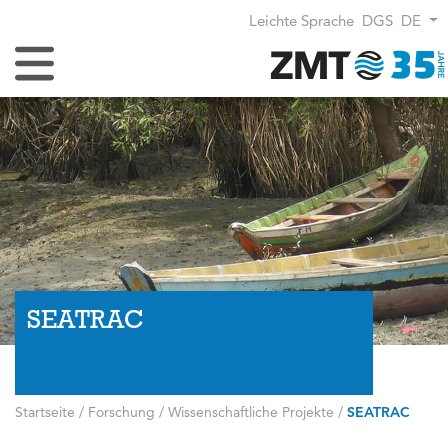
Leichte Sprache
DGS
DE
Navigation umschalten
SEATRAC
Startseite
/
Forschung
/
Wissenschaftliche Projekte
/
SEATRAC