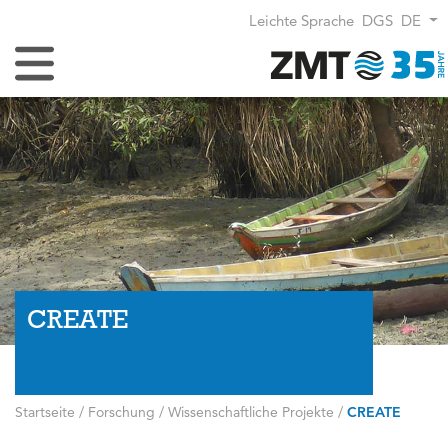
Leichte Sprache
DGS
DE
Navigation umschalten
CREATE
Startseite
/
Forschung
/
Wissenschaftliche Projekte
/
CREATE