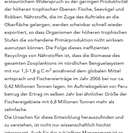
erstaunlichem Widerspruch zu der geringen Produktivität
der höheren trophischen Ebenen: Fische, Seevögel und
Robben. Nährstoffe, die im Zuge des Auftriebs an die
Oberfläche gelangen, werden scheinbar schnell wieder
exportiert, so dass Organismen der höheren trophischen
Stufen die vorhandene Primärproduktion nicht wirksam
ausnutzen können. Die Folge dieses ineffizienten
Recyclings von Nährstoffen ist, dass die Biomasse des
gesamten Zooplanktons im nördlichen Benguelasystem
2
mit nur 1,3-1,8 g C m
annährend dem globalen Mittel
entsprach und Fischereierträge im Jahr 2006 bei nur ca.
0,42 Millionen Tonnen lagen. Im Auftriebsgebiet vor Peru
betrug der Ertrag im selben Jahr bei ähnlicher Größe der
Fischereigebiete mit 6,8 Millionen Tonnen mehr als
zehnfache.
Die Ursachen für diese Entwicklung herauszufinden und
zu verstehen, ist nicht nur wissenschaftlich höchst
interessant. Auch für das zukünftige Management ist es