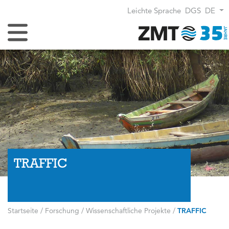
Leichte Sprache
DGS
DE
Navigation umschalten
TRAFFIC
Startseite
/
Forschung
/
Wissenschaftliche Projekte
/
TRAFFIC