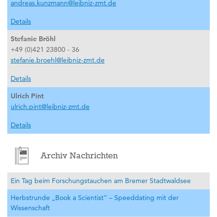
andreas.kunzmann@leibniz-zmt.de
Details
Stefanie Bröhl
+49 (0)421 23800 - 36
stefanie.broehl@leibniz-zmt.de
Details
Ulrich Pint
ulrich.pint@leibniz-zmt.de
Details
Archiv Nachrichten
Ein Tag beim Forschungstauchen am Bremer Stadtwaldsee
Herbstrunde „Book a Scientist“ – Speeddating mit der
Wissenschaft