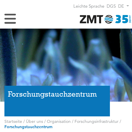
Leichte Sprache
DGS
DE
Navigation umschalten
Forschungstauchzentrum
Startseite
/
Über uns
/
Organisation
/
Forschungsinfrastruktur
/
Forschungstauchzentrum