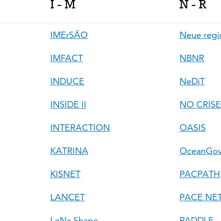
I - M
N - R
IMErSÃO
Neue regi
IMFACT
NBNR
INDUCE
NeDiT
INSIDE II
NO CRISE
INTERACTION
OASIS
KATRINA
OceanGo
KISNET
PACPATH
LANCET
PACE NET
LeNa Shape
PADDLE