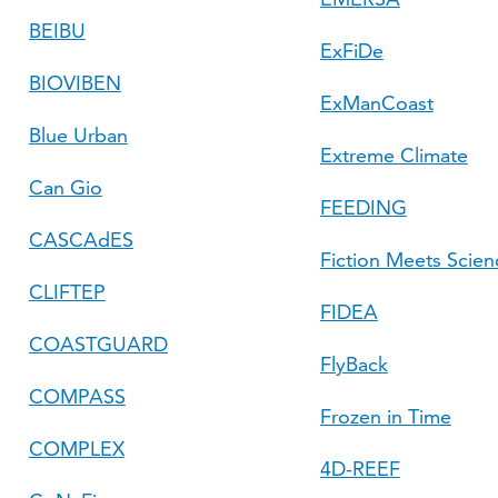
BEIBU
ExFiDe
BIOVIBEN
ExManCoast
Blue Urban
Extreme Climate
Can Gio
FEEDING
CASCAdES
Fiction Meets Scienc
CLIFTEP
FIDEA
COASTGUARD
FlyBack
COMPASS
Frozen in Time
COMPLEX
4D-REEF