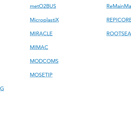
metO2BUS
ReMainM
MicroplastiX
REPICOR
MIRACLE
ROOTSE
MIMAC
MODCOMS
MOSETIP
NG