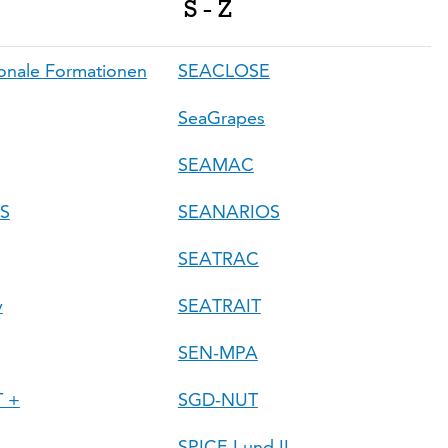
S - Z
onale Formationen
SEACLOSE
SeaGrapes
SEAMAC
S
SEANARIOS
SEATRAC
v
SEATRAIT
SEN-MPA
 +
SGD-NUT
SPICE I und II