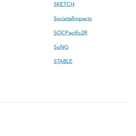
SKETCH
SocietalImpacts
SOCPacific2R
SoNG
STABLE