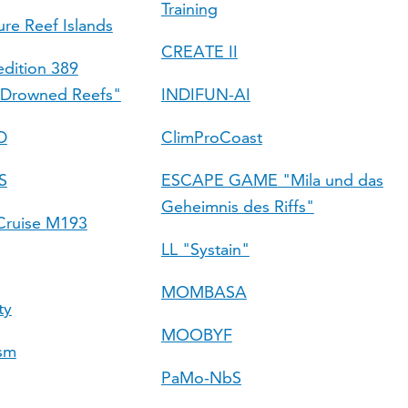
Training
ure Reef Islands
CREATE II
dition 389
 Drowned Reefs"
INDIFUN-AI
D
ClimProCoast
S
ESCAPE GAME "Mila und das
Geheimnis des Riffs"
ruise M193
LL "Systain"
MOMBASA
ty
MOOBYF
ism
PaMo-NbS