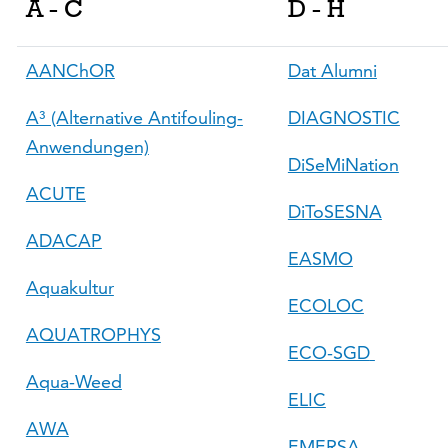
A - C
D - H
AANChOR
Dat Alumni
A³ (Alternative Antifouling-
DIAGNOSTIC
Anwendungen)
DiSeMiNation
ACUTE
DiToSESNA
ADACAP
EASMO
Aquakultur
ECOLOC
AQUATROPHYS
ECO-SGD
Aqua-Weed
ELIC
AWA
EMERSA