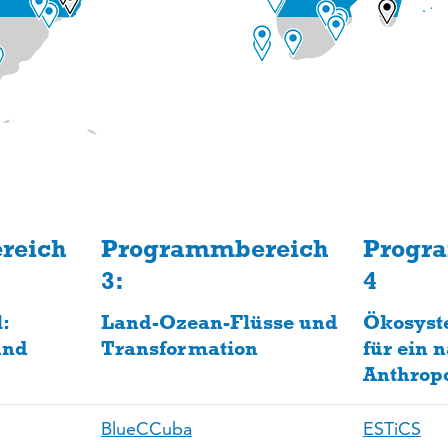
reich
Programmbereich
Progr
3:
4
:
Land-Ozean-Flüsse und
Ökosyst
und
Transformation
für ein 
Anthrop
BlueCCuba
ESTiCS