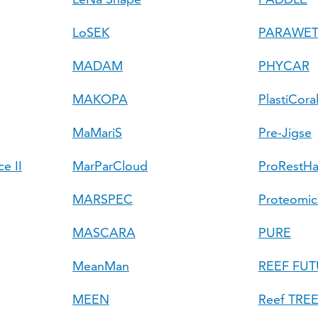
LoSEK
PARAWE
MADAM
PHYCAR
MAKOPA
PlastiCor
MaMariS
Pre-Jigse
e II
MarParCloud
ProRestHa
MARSPEC
Proteomic
MASCARA
PURE
MeanMan
REEF FUT
MEEN
Reef TRE