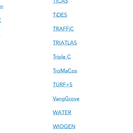
TICAS
an
TiDES
E
TRAFFiC
A
TRIATLAS
Triple C
TroMaCos
TURF+S
VangGrove
WATER
WIOGEN