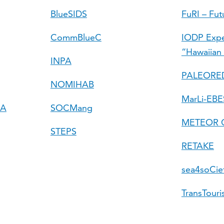
BlueSIDS
FuRI – Fut
CommBlueC
IODP Expe
“Hawaiian
INPA
PALEORE
NOMIHAB
MarLi-EBE
RA
SOCMang
METEOR C
STEPS
RETAKE
sea4soCie
TransTour