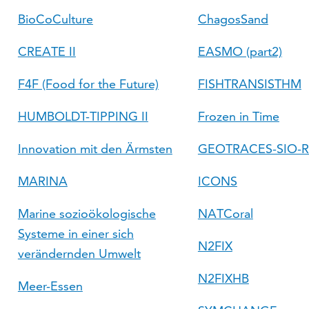
BioCoCulture
ChagosSand
CREATE II
EASMO (part2)
F4F (Food for the Future)
FISHTRANSISTHM
HUMBOLDT-TIPPING II
Frozen in Time
Innovation mit den Ärmsten
GEOTRACES-SIO-
MARINA
ICONS
Marine sozioökologische
NATCoral
Systeme in einer sich
N2FIX
verändernden Umwelt
N2FIXHB
Meer-Essen