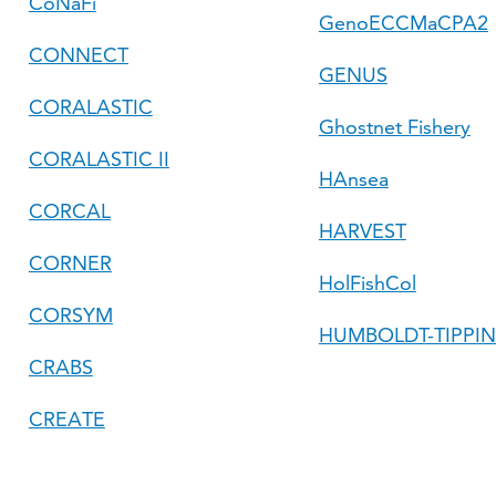
CoNaFi
GenoECCMaCPA2
CONNECT
GENUS
CORALASTIC
Ghostnet Fishery
CORALASTIC II
HAnsea
CORCAL
HARVEST
CORNER
HolFishCol
CORSYM
HUMBOLDT-TIPPI
CRABS
CREATE