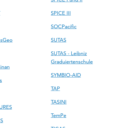
T
SPICE III
SOCPacific
alsGeo
SUTAS
SUTAS - Leibniz
Graduiertenschule
inan
SYMBIO-AID
s
TAP
TASINI
URES
TemPe
ES