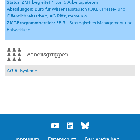
Status
: ZMT begleitet 4 von 6 Arbeitspaketen
Abteilungen:
Büro für Wissensaustausch (OKE)
,
Presse- und
Öffentlichkeitsarbeit
,
AG Riffsysteme
a.o.
ZMT-Programmbereich:
PB 5 - Strategisches Management und
Entwicklung
Arbeitsgruppen
AG Riffsysteme
Impressum
Datenschutz
Barrierefreiheit