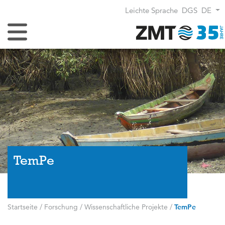
Leichte Sprache
DGS
DE
Navigation umschalten
TemPe
Startseite
/
Forschung
/
Wissenschaftliche Projekte
/
TemPe