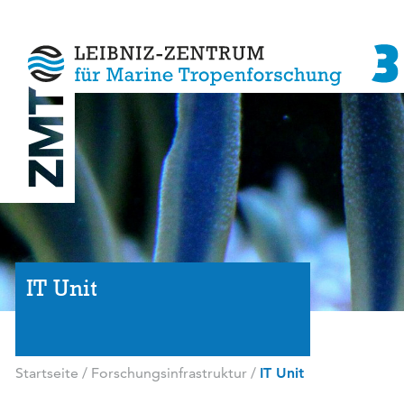
IT Unit
Startseite
/
Forschungsinfrastruktur
/
IT Unit