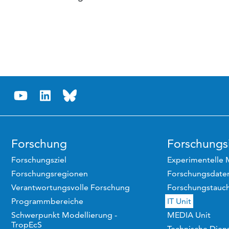
Forschung
Forschungsi
Forschungsziel
Experimentelle 
Forschungsregionen
Forschungsdaten
Verantwortungsvolle Forschung
Forschungstauc
Programmbereiche
IT Unit
Schwerpunkt Modellierung -
MEDIA Unit
TropEcS
Technische Dien