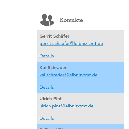
Kontakte
Gerrit Schäfer
gerrit.schaefer@leibniz-zmt.de
Details
Kai Schrader
kai.schrader@leibniz-zmt.de
Details
Ulrich Pint
ulrich.pint@leibniz-zmt.de
Details