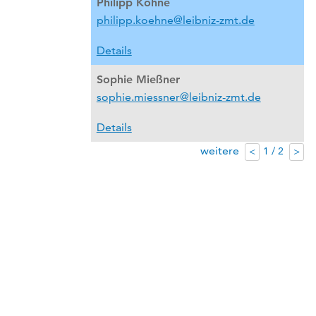
Philipp Köhne
philipp.koehne@leibniz-zmt.de
Details
Sophie Mießner
sophie.miessner@leibniz-zmt.de
Details
weitere
1 / 2
<
>