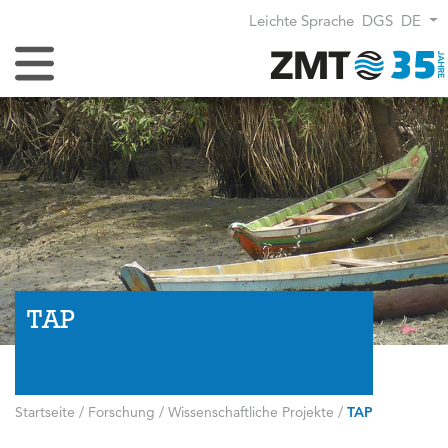
Leichte Sprache
DGS
DE
Navigation umschalten
TAP
Startseite
/
Forschung
/
Wissenschaftliche Projekte
/
TAP