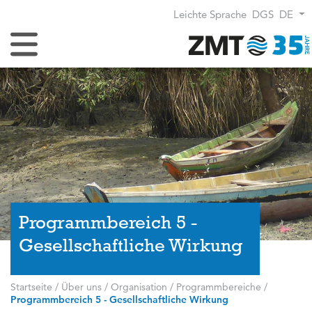
Leichte Sprache
DGS
DE
Navigation umschalten
Programmbereich 5 -
Gesellschaftliche Wirkung
Startseite
/
Über uns
/
Organisation
/
Programmbereiche
/
Programmbereich 5 - Gesellschaftliche Wirkung