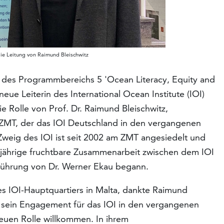
ie Leitung von Raimund Bleischwitz
n des Programmbereichs 5 'Ocean Literacy, Equity and
eue Leiterin des International Ocean Institute (IOI)
e Rolle von Prof. Dr. Raimund Bleischwitz,
 ZMT, der das IOI Deutschland in den vergangenen
 Zweig des IOI ist seit 2002 am ZMT angesiedelt und
gjährige fruchtbare Zusammenarbeit zwischen dem IOI
führung von Dr. Werner Ekau begann.
es IOI-Hauptquartiers in Malta, dankte Raimund
d sein Engagement für das IOI in den vergangenen
neuen Rolle willkommen. In ihrem