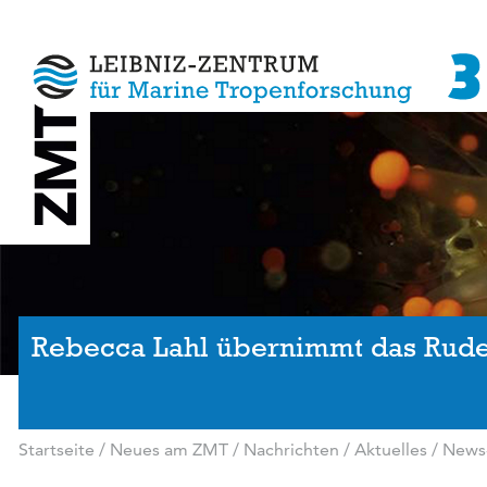
Rebecca Lahl übernimmt das Rude
Startseite
/
Neues am ZMT
/
Nachrichten / Aktuelles
/
News