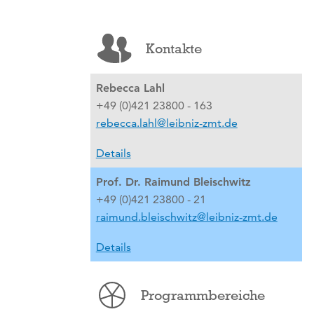
Kontakte
Rebecca Lahl
+49 (0)421 23800 - 163
rebecca.lahl@leibniz-zmt.de
Details
Prof. Dr. Raimund Bleischwitz
+49 (0)421 23800 - 21
raimund.bleischwitz@leibniz-zmt.de
Details
Programmbereiche