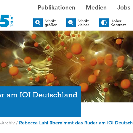
Publikationen
Medien
Jobs
Schrift
Schrift
Hoher
größer
kleiner
Kontrast
r am IOI Deutschland
-Archiv
/
Rebecca Lahl übernimmt das Ruder am IOI Deutsch