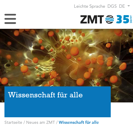
Leichte Sprache
DGS
DE
Navigation umschalten
Wissenschaft für alle
Startseite
/
Neues am ZMT
/
Wissenschaft für alle