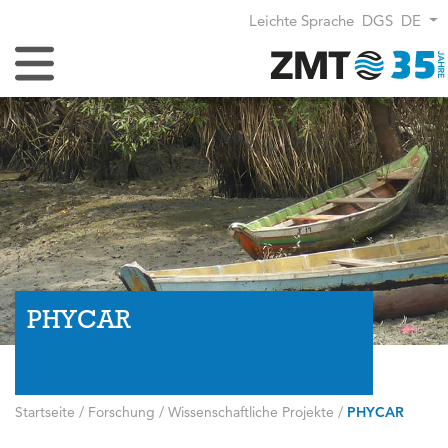
Leichte Sprache
DGS
DE
Navigation umschalten
PHYCAR
Startseite
/
Forschung
/
Wissenschaftliche Projekte
/
PHYCAR