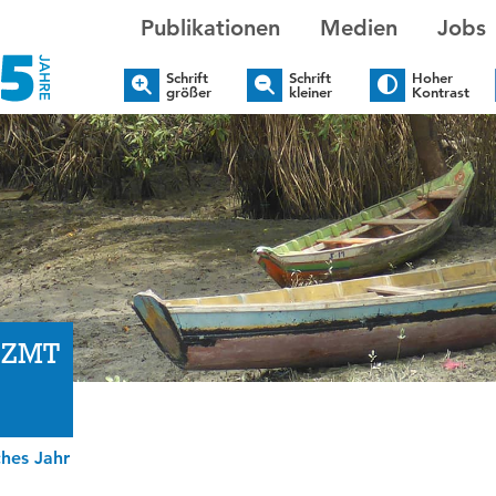
Publikationen
Medien
Jobs
Schrift
Schrift
Hoher
größer
kleiner
Kontrast
m ZMT
ches Jahr