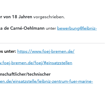
r von 18 Jahren
vorgeschrieben.
na de Carné-Oehlmann
unter
bewerbung@leibniz-
es unter:
https://www.foej-bremen.de/
.foej-bremen.de/foej/#einsatzstellen
nschaftlicher/technischer
n.de/einsatzstelle/leibniz-zentrum-fuer-marine-