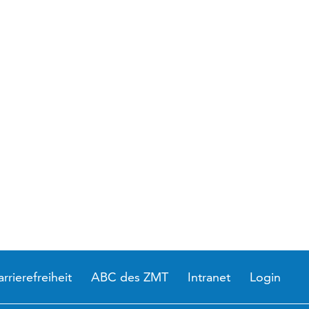
arrierefreiheit
ABC des ZMT
Intranet
Login