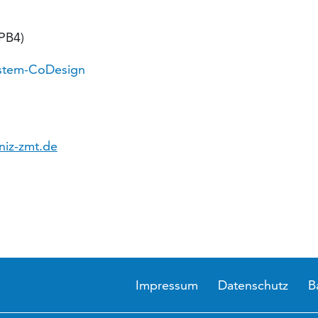
PB4)
stem-CoDesign
niz-zmt.de
Impressum
Datenschutz
B