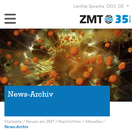
Leichte Sprache
DGS
DE
Navigation umschalten
News-Archiv
Startseite
/
Neues am ZMT
/
Nachrichten / Aktuelles
/
News-Archiv