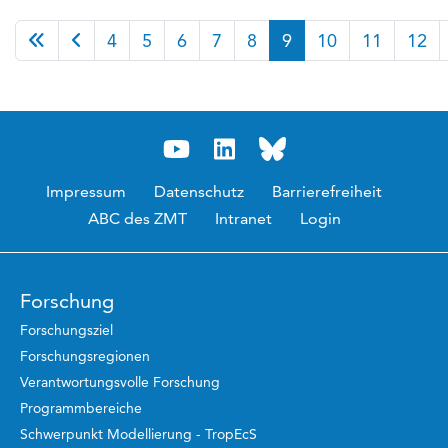
Seite 9 von 38
4
5
6
7
8
9
10
11
12
Impressum
Datenschutz
Barrierefreiheit
ABC des ZMT
Intranet
Login
Forschung
Forschungsziel
Forschungsregionen
Verantwortungsvolle Forschung
Programmbereiche
Schwerpunkt Modellierung - TropEcS