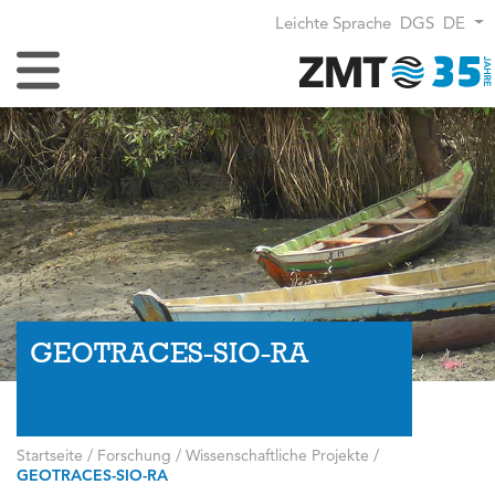
Leichte Sprache
DGS
DE
Navigation umschalten
GEOTRACES-SIO-RA
Startseite
/
Forschung
/
Wissenschaftliche Projekte
/
GEOTRACES-SIO-RA