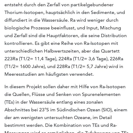
entsteht durch den Zerfall von partikelgebundener
Thorium-Isotopen, hauptsächlich in den Sedimente, und
diffundiert in die Wassersäule. Ra wird weniger durch
biologische Prozesse beeinflusst, und Input, Mischung
und Zerfall sind die Hauptfaktoren, die seine Distribution
kontrollieren. Es gibt eine Reihe von Ra-Isotopen mit
unterschiedlichen Halbwertszeiten, aber das Quartett
223Ra (T1/2= 11,4 Tage), 224Ra (T1/2= 3,6 Tage), 226Ra
(T1/2= 1600 Jahre), und 228Ra (T1/2= 5,7 Jahre) wird in
Meeresstudien am häufigsten verwendet.
In diesem Projekt sollen daher mit Hilfe von Ra-Isotopen
die Quellen, Flüsse und Senken von Spurenelementen
(TEs) in der Wassersäule entlang eines zonalen
Abschnittes bei 23°S im Südindischen Ozean (SIO), einem
der am wenigsten untersuchten Ozeane, im Detail
bestimmt werden. Die Kombination von TEs und Ra-
Messungen wird es ermöglichen, die Zufuhrwege von TEs