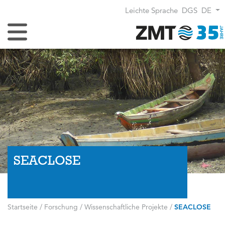
Leichte Sprache
DGS
DE
Navigation umschalten
SEACLOSE
Startseite
/
Forschung
/
Wissenschaftliche Projekte
/
SEACLOSE