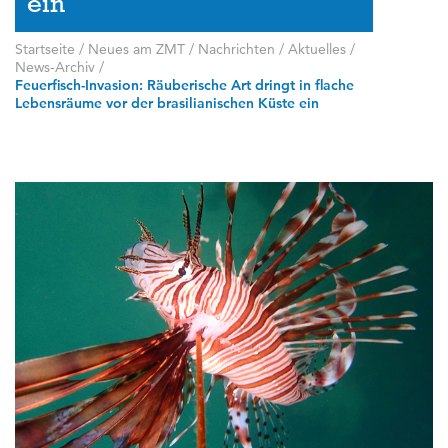
ein
Startseite
/
Neues am ZMT
/
Nachrichten / Aktuelles
/
News-Archiv
/
Feuerfisch-Invasion: Räuberische Art dringt in flache
Lebensräume vor der brasilianischen Küste ein