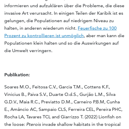
informieren und aufzuklären über die Probleme, die diese
invasive Art verursacht. In einigen Teilen der Karibik ist es
gelungen, die Populationen auf niedrigem Niveau zu
halten, in anderen wiederum nicht.
Feuerfische zu 100
Prozent zu kontrollieren ist unmöglich
, aber man kann die
Populationen klein halten und so die Auswirkungen auf
die Umwelt verringern.
Publikation:
Soares M.O., Feitosa C.V., Garcia T.M., Cottens K.F.,
Vinicius B., Paiva S.V., Duarte O.d.S., Gurjão L.M., Silva
G.D.V., Maia R.C., Previatto D.M., Carneiro P.B.M, Cunha
E., Amâncio AC, Sampaio CLS, Ferreira CEL, Pereira PHC,
Rocha LA, Tavares TCL and Giarrizzo T. (2022) Lionfish on
the loose:
Pterois
invade shallow habitats in the tropical