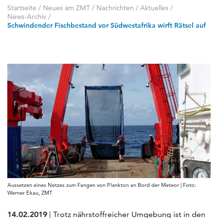
Startseite
/
Neues am ZMT
/
Nachrichten / Aktuelles
/
News-Archiv
/
Schwindender Fischbestand vor Südwestafrika wirft Rätsel auf
Aussetzen eines Netzes zum Fangen von Plankton an Bord der Meteor | Foto:
Werner Ekau, ZMT
14.02.2019
| Trotz nährstoffreicher Umgebung ist in den