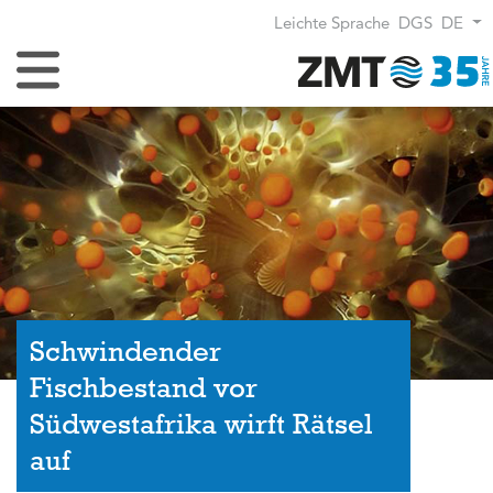
Leichte Sprache
DGS
DE
Navigation umschalten
Schwindender
Fischbestand vor
Südwestafrika wirft Rätsel
auf