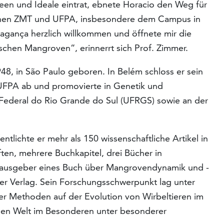
een und Ideale eintrat, ebnete Horacio den Weg für
schen ZMT und UFPA, insbesondere dem Campus in
ragança herzlich willkommen und öffnete mir die
nischen Mangroven“, erinnerrt sich Prof. Zimmer.
8, in São Paulo geboren. In Belém schloss er sein
UFPA ab und promovierte in Genetik und
 Federal do Rio Grande do Sul (UFRGS) sowie an der
ntlichte er mehr als 150 wissenschaftliche Artikel in
ften, mehrere Buchkapitel, drei Bücher in
erausgeber eines Buch über Mangrovendynamik und -
er Verlag. Sein Forschungsschwerpunkt lag unter
r Methoden auf der Evolution von Wirbeltieren im
en Welt im Besonderen unter besonderer