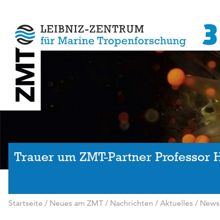
Trauer um ZMT-Partner Professor 
Startseite
/
Neues am ZMT
/
Nachrichten / Aktuelles
/
News