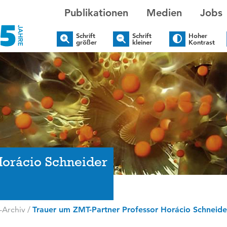
Publikationen
Medien
Jobs
Schrift
Schrift
Hoher
größer
kleiner
Kontrast
Horácio Schneider
-Archiv
/
Trauer um ZMT-Partner Professor Horácio Schneide