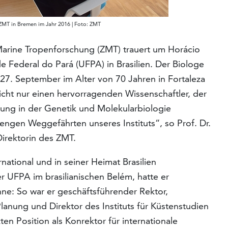
ZMT in Bremen im Jahr 2016 | Foto: ZMT
Marine Tropenforschung (ZMT) trauert um Horácio
e Federal do Pará (UFPA) in Brasilien. Der Biologe
 27. September im Alter von 70 Jahren in Fortaleza
nicht nur einen hervorragenden Wissenschaftler, der
hung in der Genetik und Molekularbiologie
engen Weggefährten unseres Instituts“, so Prof. Dr.
Direktorin des ZMT.
rnational und in seiner Heimat Brasilien
r UFPA im brasilianischen Belém, hatte er
ne: So war er geschäftsführender Rektor,
Planung und Direktor des Instituts für Küstenstudien
en Position als Konrektor für internationale