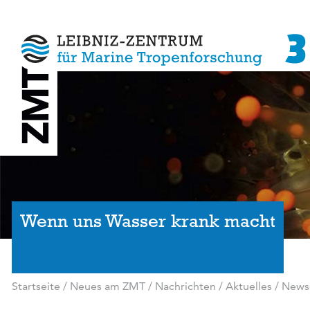
Wenn uns Wasser krank macht
Startseite
/
Neues am ZMT
/
Nachrichten / Aktuelles
/
News