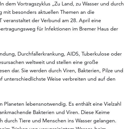
 In dem Vortragszyklus „Zu Land, zu Wasser und durch
ßig mit besonders aktuellen Themen an die
veranstaltet der Verbund am 28. April eine
ertragungsweg für Infektionen im Bremer Haus der
ündung, Durchfallerkrankung, AIDS, Tuberkulose oder
sursachen weltweit und stellen eine große
en dar. Sie werden durch Viren, Bakterien, Pilze und
uf unterschiedlichste Weise verbreiten und auf den
m Planeten lebensnotwendig. Es enthält eine Vielzahl
rankmachende Bakterien und Viren. Diese Keime
h durch Tiere und Menschen ins Wasser gelangen.
beim Trinken von verunreinigtem Wasser, beim