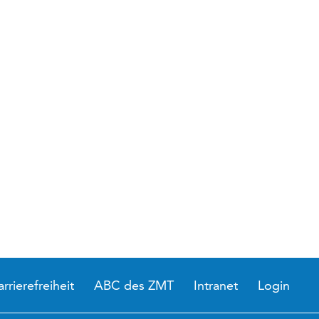
arrierefreiheit
ABC des ZMT
Intranet
Login