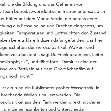
tikel, die die Bildung und das Gefrieren von
 Team betreibt zwei identische Instrumentensätze an
r höher auf dem Monte Verde, die bereits erste
ischung aus Fesselballon und Drachen eingesetzt, um
keiten, Temperaturen und Luftfeuchten den Zustand
ben bereits klare Indizien dafür gefunden, das hier
Eigenschaften der Aerosolpartikel, Wolken- und
nniveau besteht“, sagt Dr. Frank Stratmann, Leiter
ikrophysik“, und fährt fort: „Damit ist eine der
sse von Partikeln aus dem Oberflächenfilm auf
dings noch nicht!“
ist ein rund ein Kubikmeter großer Wassertank, in
brechende Wellen simuliert werden. Die
rosolpartikel aus dem Tank werden direkt mit denen
chen, um Gemeinsamkeiten und Unterschiede