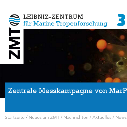
Zentrale Messkampagne von MarP
Startseite
/
Neues am ZMT
/
Nachrichten / Aktuelles
/
News