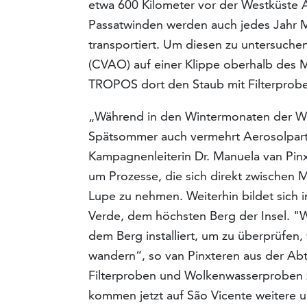
etwa 600 Kilometer vor der Westküste A
Passatwinden werden auch jedes Jahr M
transportiert. Um diesen zu untersuch
(CVAO) auf einer Klippe oberhalb des M
TROPOS dort den Staub mit Filterproben,
„Während in den Wintermonaten der Wi
Spätsommer auch vermehrt Aerosolparti
Kampagnenleiterin Dr. Manuela van Pinx
um Prozesse, die sich direkt zwischen
Lupe zu nehmen. Weiterhin bildet sich 
Verde, dem höchsten Berg der Insel. "
dem Berg installiert, um zu überprüfen
wandern“, so van Pinxteren aus der A
Filterproben und Wolkenwasserproben zu
kommen jetzt auf São Vicente weitere 