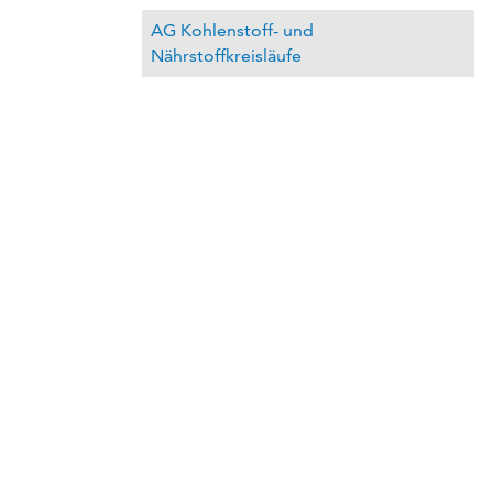
AG Kohlenstoff- und
Nährstoffkreisläufe