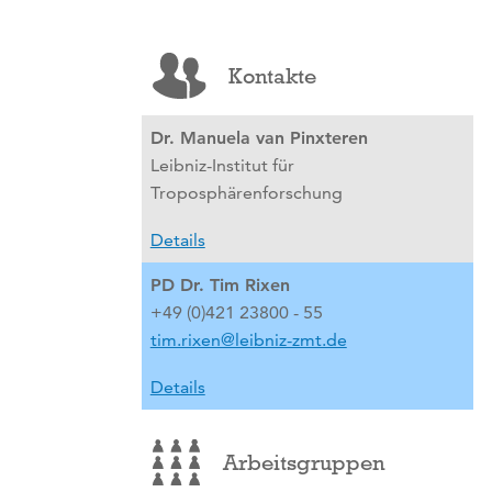
Kontakte
Dr. Manuela van Pinxteren
Leibniz-Institut für
Troposphärenforschung
Details
PD Dr. Tim Rixen
+49 (0)421 23800 - 55
tim.rixen@leibniz-zmt.de
Details
Arbeitsgruppen