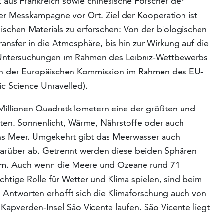
aus Frankreich sowie chinesische Forscher der
er Messkampagne vor Ort. Ziel der Kooperation ist
ischen Materials zu erforschen: Von der biologischen
ansfer in die Atmosphäre, bis hin zur Wirkung auf die
 Untersuchungen im Rahmen des Leibniz-Wettbewerbs
on der Europäischen Kommission im Rahmen des EU-
 Science Unravelled).
Millionen Quadratkilometern eine der größten und
neten. Sonnenlicht, Wärme, Nährstoffe oder auch
ins Meer. Umgekehrt gibt das Meerwasser auch
 darüber ab. Getrennt werden diese beiden Sphären
lm. Auch wenn die Meere und Ozeane rund 71
htige Rolle für Wetter und Klima spielen, sind beim
. Antworten erhofft sich die Klimaforschung auch von
 Kapverden-Insel São Vicente laufen. São Vicente liegt