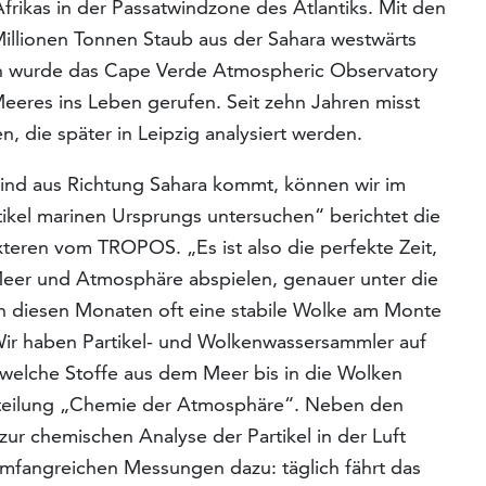
frikas in der Passatwindzone des Atlantiks. Mit den
illionen Tonnen Staub aus der Sahara westwärts
en wurde das Cape Verde Atmospheric Observatory
eeres ins Leben gerufen. Seit zehn Jahren misst
 die später in Leipzig analysiert werden.
nd aus Richtung Sahara kommt, können wir im
kel marinen Ursprungs untersuchen“ berichtet die
teren vom TROPOS. „Es ist also die perfekte Zeit,
 Meer und Atmosphäre abspielen, genauer unter die
in diesen Monaten oft eine stabile Wolke am Monte
Wir haben Partikel- und Wolkenwassersammler auf
, welche Stoffe aus dem Meer bis in die Wolken
bteilung „Chemie der Atmosphäre“. Neben den
r chemischen Analyse der Partikel in der Luft
umfangreichen Messungen dazu: täglich fährt das