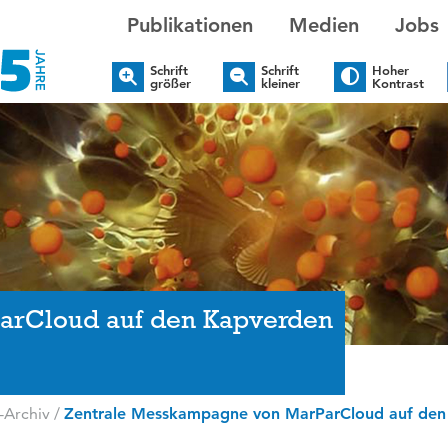
Publikationen
Medien
Jobs
Schrift
Schrift
Hoher
größer
kleiner
Kontrast
arCloud auf den Kapverden
-Archiv
/
Zentrale Messkampagne von MarParCloud auf den