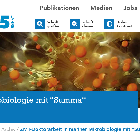
Publikationen
Medien
Jobs
Schrift
Schrift
Hoher
größer
kleiner
Kontrast
robiologie mit “Summa“
-Archiv
/
ZMT-Doktorarbeit in mariner Mikrobiologie mit “