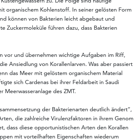
Küstengewässern zu. Die Folge sind häufige
it organischem Kohlenstoff. In seiner gelösten Form
 und können von Bakterien leicht abgebaut und
e Zuckermoleküle führen dazu, dass Bakterien
en vor und übernehmen wichtige Aufgaben im Riff,
r die Ansiedlung von Korallenlarven. Was aber passiert
enn das Meer mit gelöstem organischem Material
igte sich Cardenas bei ihrer Feldarbeit in Saudi
der Meerwasseranlage des ZMT.
Zusammensetzung der Bakterienarten deutlich ändert“,
ten, die zahlreiche Virulenzfaktoren in ihrem Genom
, dass diese opportunistischen Arten den Korallen
pen mit vorteilhaften Eigenschaften wiederum