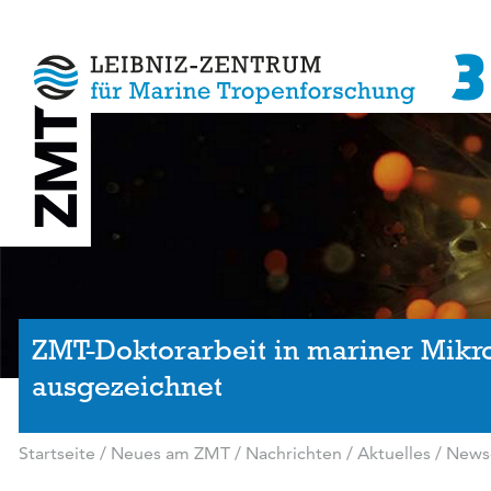
ZMT-Doktorarbeit in mariner Mik
ausgezeichnet
Startseite
/
Neues am ZMT
/
Nachrichten / Aktuelles
/
News