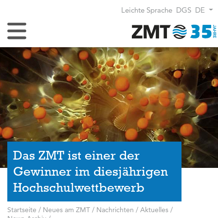
Leichte Sprache
DGS
DE
Navigation umschalten
Das ZMT ist einer der
Gewinner im diesjährigen
Hochschulwettbewerb
Startseite
/
Neues am ZMT
/
Nachrichten / Aktuelles
/