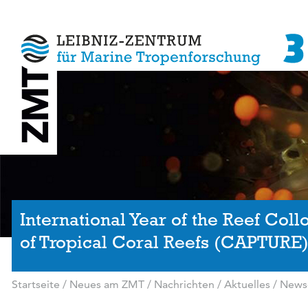
International Year of the Reef Col
of Tropical Coral Reefs (CAPTURE
Startseite
/
Neues am ZMT
/
Nachrichten / Aktuelles
/
News