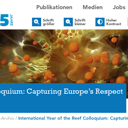
Publikationen
Medien
Jobs
Schrift
Schrift
Hoher
größer
kleiner
Kontrast
loquium: Capturing Europe’s Respect
)
-Archiv
/
International Year of the Reef Colloquium: Captur