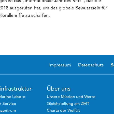
en ist das „Internationale Jahr des Riffs“, das die
 2018 ausgerufen hat, um das globale Bewusstsein für
rallenriffe zu schärfen.
Impressum
Datenschutz
B
nfrastruktur
Über uns
Marine Labore
Unsere Mission und Werte
-Service
Gleichstellung am ZMT
hzentrum
Charta der Vielfalt