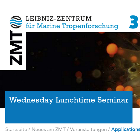
Wednesday Lunchtime Seminar
Startseite
/
Neues am ZMT
/
Veranstaltungen
/
Applications