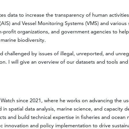
tes data to increase the transparency of human activitie
AIS) and Vessel Monitoring Systems (VMS) and various sa
on-profit organizations, and government agencies to help
 marine biodiversity.
nd challenged by issues of illegal, unreported, and unregu
on. I will give an overview of our datasets and tools an
g Watch since 2021, where he works on advancing the use 
d in spatial data analysis, marine science, and capacity
s and build technical expertise in fisheries and ocean mo
ic innovation and policy implementation to drive susta