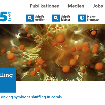
Publikationen
Medien
Jobs
Schrift
Schrift
Hoher
größer
kleiner
Kontrast
lling
riving symbiont shuffling in corals