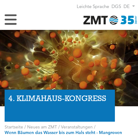
Leichte Sprache
DGS
DE
Navigation umschalten
4. KLIMAHAUS-KONGRESS
Startseite
/
Neues am ZMT
/
Veranstaltungen
/
Wenn Bäumen das Wasser bis zum Hals steht - Mangroven