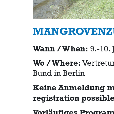
MANGROVENZU
Wann / When:
9.-10. 
Wo / Where:
Vertretu
Bund in Berlin
Keine Anmeldung m
registration possibl
Vorläufiges Progra