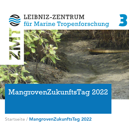
MangrovenZukunftsTag 2022
Startseite
/
MangrovenZukunftsTag 2022